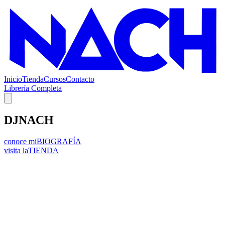
Inicio
Tienda
Cursos
Contacto
Librería Completa
DJNACH
conoce mi
BIOGRAFÍA
visita la
TIENDA