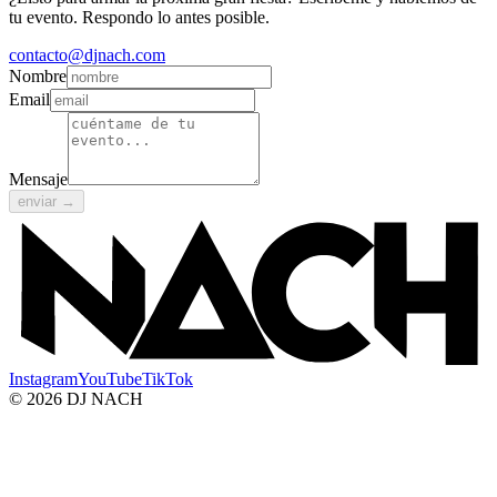
tu evento. Respondo lo antes posible.
contacto@djnach.com
Nombre
Email
Mensaje
enviar →
Instagram
YouTube
TikTok
© 2026 DJ NACH