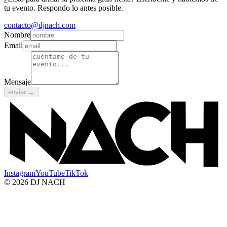
tu evento. Respondo lo antes posible.
contacto@djnach.com
Nombre
Email
Mensaje
enviar →
Instagram
YouTube
TikTok
© 2026 DJ NACH