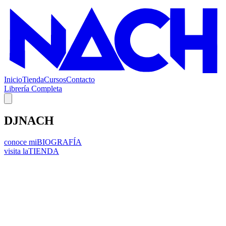
Inicio
Tienda
Cursos
Contacto
Librería Completa
DJNACH
conoce mi
BIOGRAFÍA
visita la
TIENDA